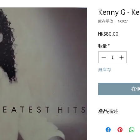
Kenny G - Ke
庫存單位： N0927
價
HK$80.00
格
數量
*
無庫存
在
產品描述
Version: 1997,Hong Ko
碟套：80%新
碟 : 95%-新淨,正常