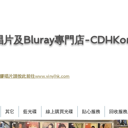
片及Bluray專門店-CDHKonl
膠唱片請按此前往www.vinylhk.com
其它
藍光碟
線上購買光碟
貼心服務
回收服務