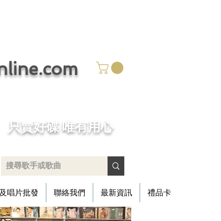
ine.com
​只賣好碟 唯有用心
及唱片批發
聯絡我們
最新資訊
禮品卡