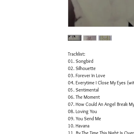
Tracklist:
01. Songbird
02. Silhouette
03. Forever In Love
04. Everytime I Close My Eyes (wi
05. Sentimental
06. The Moment
07. How Could An Angel Break My
08. Loving You
09. You Send Me
10. Havana
11. By The Time This Night Is Ove