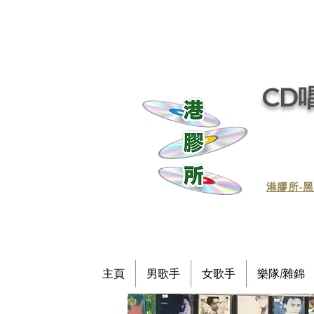
CD唱
​港膠所-黑
主頁
男歌手
女歌手
樂隊/雜錦