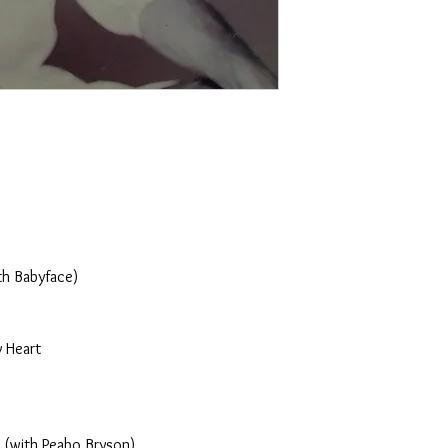
th Babyface)
 Heart
r (with Peabo Bryson)