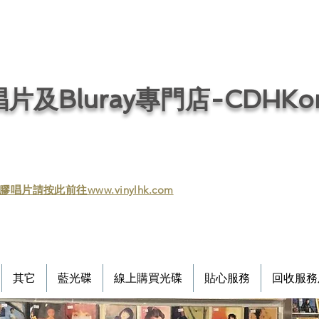
片及Bluray專門店-CDHKonl
膠唱片請按此前往www.vinylhk.com
其它
藍光碟
線上購買光碟
貼心服務
回收服務