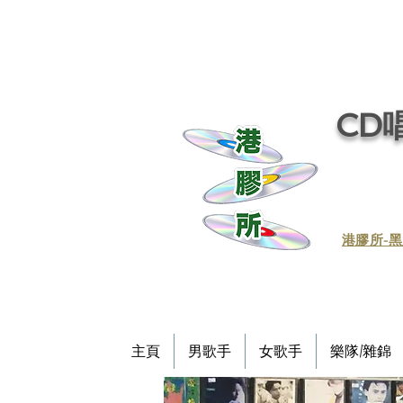
CD唱
​港膠所-黑
主頁
男歌手
女歌手
樂隊/雜錦