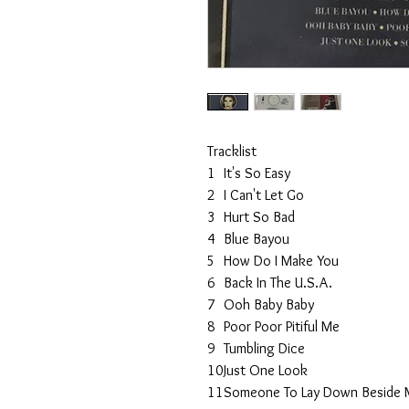
Tracklist
1
It's So Easy
2
I Can't Let Go
3
Hurt So Bad
4
Blue Bayou
5
How Do I Make You
6
Back In The U.S.A.
7
Ooh Baby Baby
8
Poor Poor Pitiful Me
9
Tumbling Dice
10
Just One Look
11
Someone To Lay Down Beside 