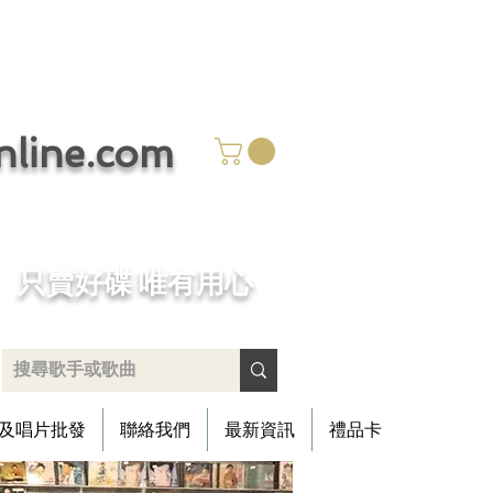
ine.com
​只賣好碟 唯有用心
及唱片批發
聯絡我們
最新資訊
禮品卡