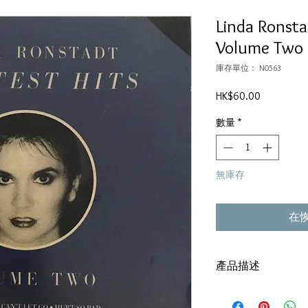
Linda Ronsta
Volume Two
庫存單位： N0563
價
HK$60.00
格
數量
*
無庫存
在
產品描述
Version:1980,Canada,E
碟套：80%新