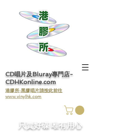
CD唱片及Bluray專門店-
CDHKonline.com
​港膠所-黑膠唱片請按此前往
www.vinylhk.com
​只賣好碟 唯有用心