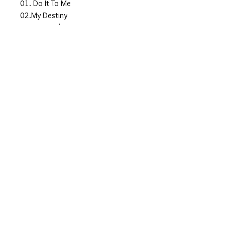
01. Do It To Me
02.My Destiny
03. Love, Oh Love
04. All Night Long
05. Easy
06. Still
07. Endless Love
08. Running With The Night
09. Dancin' On The Ceiling
10. Sail On
11. Hello
12. Truly
13. Penny Lover
14. Stuck On You
15. Say You, Say Me
16. Three Times A Lady
產品描述