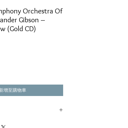
phony Orchestra Of
xander Gibson –
ew (Gold CD)
新增至購物車