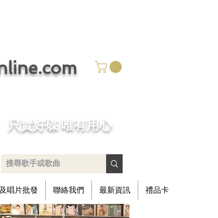
ine.com
​只賣好碟 唯有用心
及唱片批發
聯絡我們
最新資訊
禮品卡