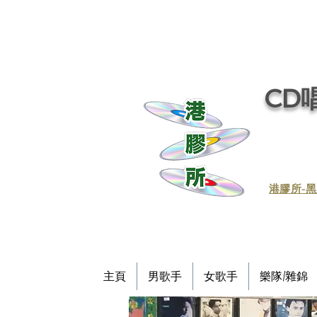
CD唱
​港膠所-黑
主頁
男歌手
女歌手
樂隊/雜錦