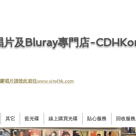
片及Bluray專門店-CDHKonl
膠唱片請按此前往www.vinylhk.com
其它
藍光碟
線上購買光碟
貼心服務
回收服務