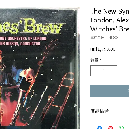
The New Sym
London, Ale
Witches' Br
庫存單位： N9800
價
HK$1,799.00
格
數量
*
產品描述
Gold CD
LSCCD 2225