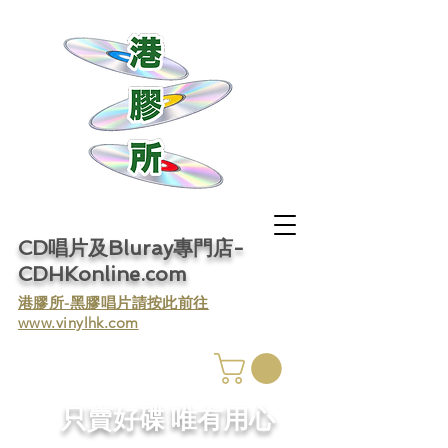
CD唱片及Bluray專門店-
CDHKonline.com
​港膠所-黑膠唱片請按此前往
www.vinylhk.com
​只賣好碟 唯有用心