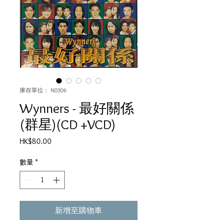
庫存單位： N0306
Wynners - 最好關係
(群星)(CD +VCD)
價
HK$80.00
格
數量
*
新增至購物車