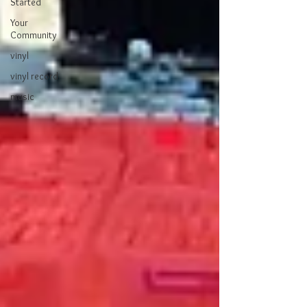
Started
Your
Community
vinyl
vinyl record
music