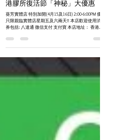
2022年4月10日
讀畢需時 1 分鐘
港膠所復活節「神秘」大優惠
葵芳實體店 特別加開(4月15及16日) 2:00-6:00PM 優惠
只限親臨實體店星期五及六兩天!! 本店歡迎使用消費
券包括: 八達通 微信支付 支付寶 本店地址： 香港葵
芳葵豐街17-23號華業大廈B座3樓H室 (葵芳MTR C出
口落行人隧道, 大約8分鐘到)