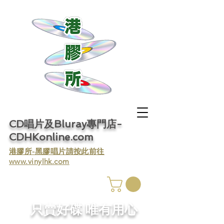
CD唱片及Bluray專門店-
CDHKonline.com
​港膠所-黑膠唱片請按此前往
www.vinylhk.com
​只賣好碟 唯有用心