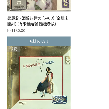
鄧麗君 - 酒醉的探戈 (SACD) (全新未
開封) (有限量編號 隨機發放)
Price
HK$180.00
Add to Cart
現貨