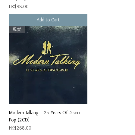
Price
HK$98.00
Add to Cart
現貨
Modern Talking ‎– 25 Years Of Disco-
Pop (2CD)
Price
HK$268.00