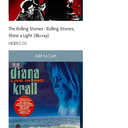
The Rolling Stones - Rolling Stones,
Shine a Light (Blu-ray)
Price
HK$80.00
Add to Cart
現貨