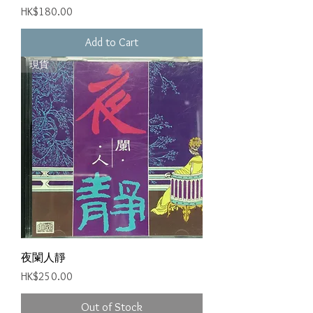
Price
HK$180.00
Add to Cart
現貨
夜闌人靜
Price
HK$250.00
Out of Stock