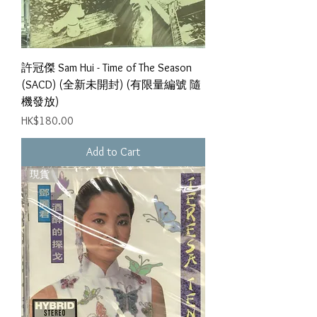
許冠傑 Sam Hui - Time of The Season
(SACD) (全新未開封) (有限量編號 隨
機發放)
Price
HK$180.00
Add to Cart
現貨