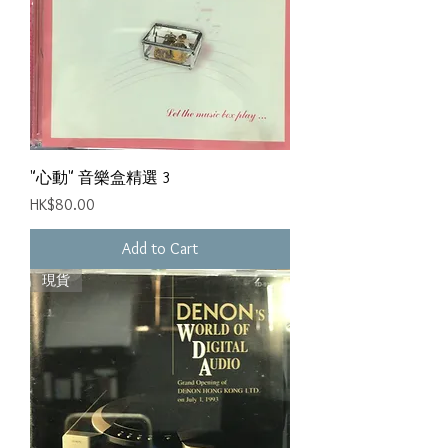
"心動" 音樂盒精選 3
Price
HK$80.00
Add to Cart
現貨