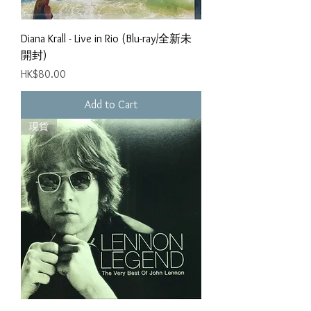
Diana Krall - Live in Rio (Blu-ray/全新未
開封)
Price
HK$80.00
Add to Cart
現貨