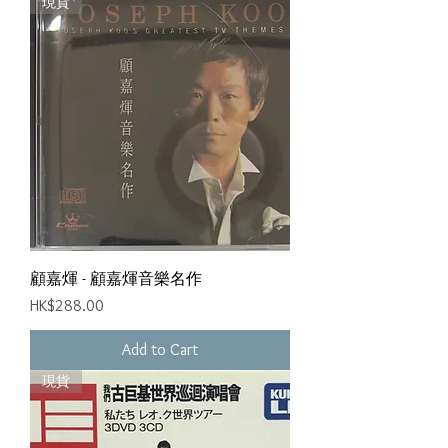
現貨
顧嘉煇 - 顧嘉煇音樂名作
Price
HK$288.00
Add to Cart
現貨