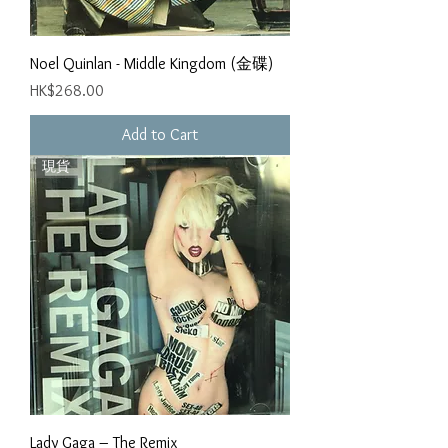
Noel Quinlan - Middle Kingdom (金碟)
Price
HK$268.00
Add to Cart
現貨
Lady Gaga – The Remix