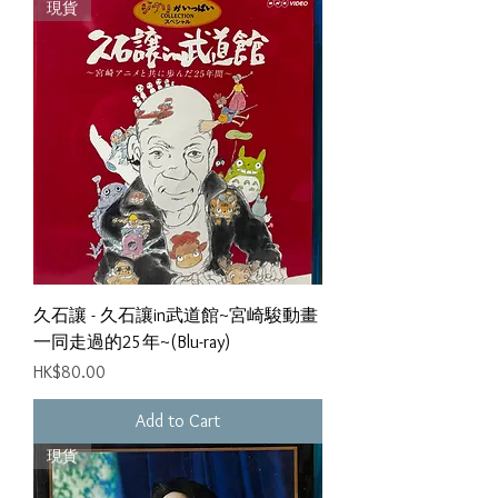
現貨
久石讓 - 久石讓in武道館~宮崎駿動畫
一同走過的25年~(Blu-ray)
Price
HK$80.00
Add to Cart
現貨