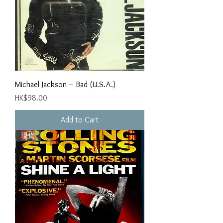
Michael Jackson ‎– Bad (U.S.A.)
Price
HK$98.00
Add to Cart
現貨