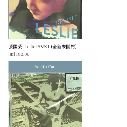
張國榮 - Leslie REVISIT (全新未開封)
Price
HK$180.00
Add to Cart
現貨