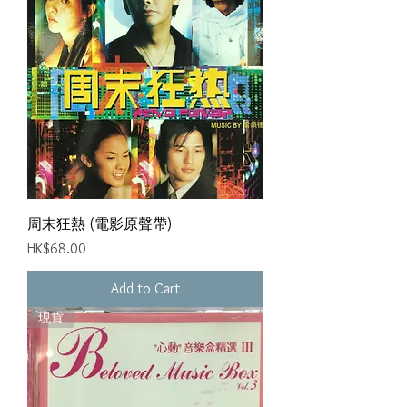
周末狂熱 (電影原聲帶)
Price
HK$68.00
Add to Cart
現貨