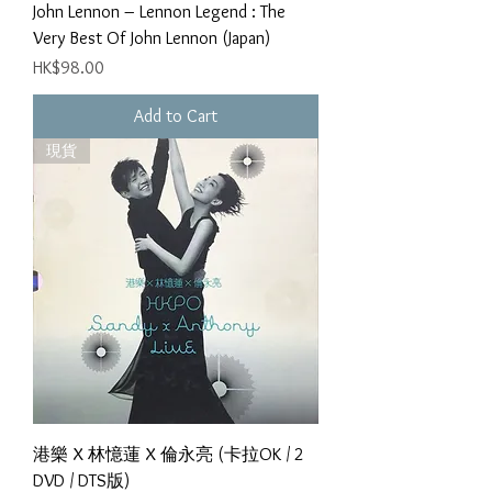
John Lennon ‎– Lennon Legend : The
Very Best Of John Lennon (Japan)
Price
HK$98.00
Add to Cart
現貨
港樂 X 林憶蓮 X 倫永亮 (卡拉OK / 2
DVD / DTS版)