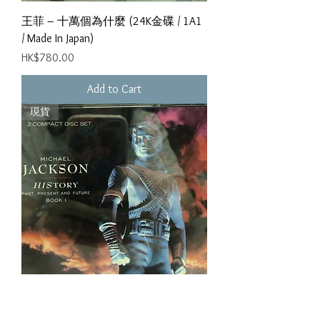
王菲 ‎– 十萬個為什麼 (24K金碟 / 1A1
/ Made In Japan)
Price
HK$780.00
Add to Cart
現貨
Michael Jackson - History - Past, Present