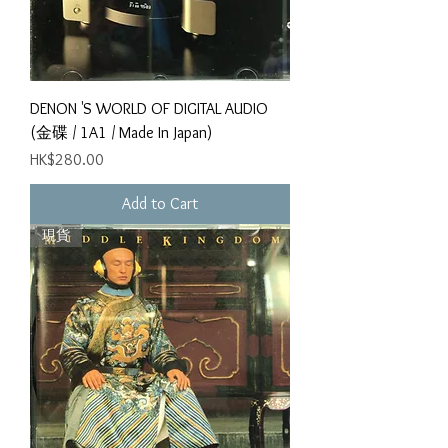
DENON 'S WORLD OF DIGITAL AUDIO
(金碟 / 1A1 / Made In Japan)
Price
HK$280.00
Add to Cart
現貨