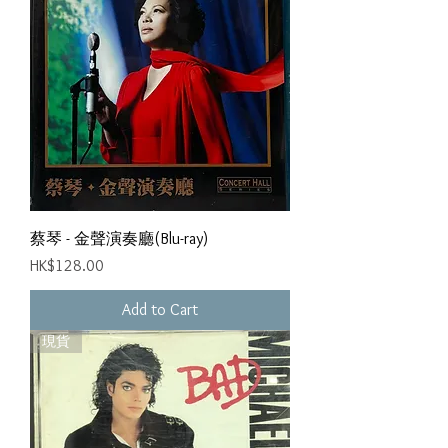
蔡琴 - 金聲演奏廳(Blu-ray)
Price
HK$128.00
Add to Cart
現貨