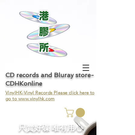
CD records and Bluray store-
CDHKonline
VinylHK-Vinyl Records Please click here to
go to
www.vinylhk.com
只賣好碟 唯有用心