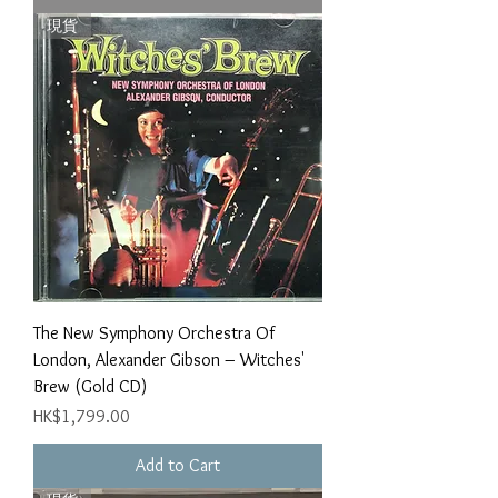
現貨
The New Symphony Orchestra Of
London, Alexander Gibson – Witches'
Brew (Gold CD)
Price
HK$1,799.00
Add to Cart