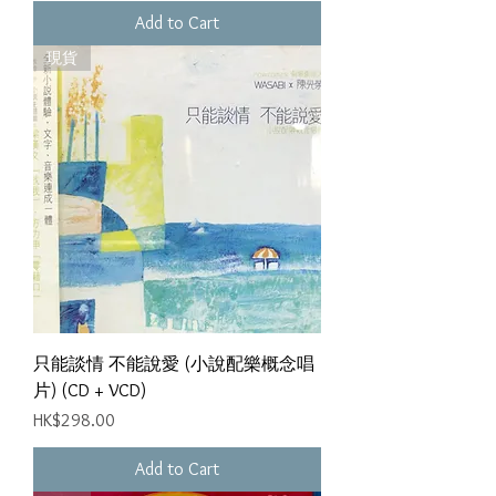
Add to Cart
現貨
只能談情 不能說愛 (小說配樂概念唱
片) (CD + VCD)
Price
HK$298.00
Add to Cart