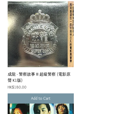
成龍 - 警察故事 III 超級警察 (電影原
聲 K1版)
Price
HK$180.00
Add to Cart