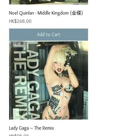
Noel Quinlan - Middle Kingdom (金碟)
Price
HK$268.00
Add to Cart
現貨
Lady Gaga – The Remix
Price