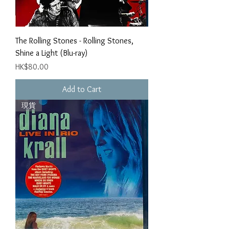
The Rolling Stones - Rolling Stones,
Shine a Light (Blu-ray)
Price
HK$80.00
Add to Cart
現貨