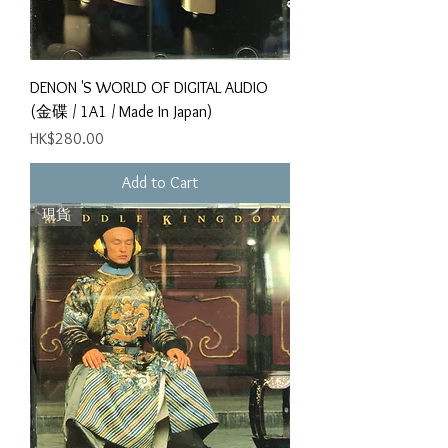
DENON 'S WORLD OF DIGITAL AUDIO
(金碟 / 1A1 / Made In Japan)
Price
HK$280.00
Add to Cart
現貨