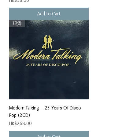
HK$98.00
Add to Cart
現貨
Modern Talking ‎– 25 Years Of Disco-
Pop (2CD)
Price
HK$268.00
Add to Cart