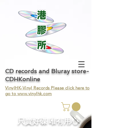
CD records and Bluray store-
CDHKonline
VinylHK-Vinyl Records Please click here to
go to
www.vinylhk.com
只賣好碟 唯有用心