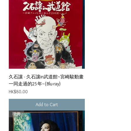
久石讓 - 久石讓in武道館~宮崎駿動畫
一同走過的25年~(Blu-ray)
Price
HK$80.00
Add to Cart
現貨