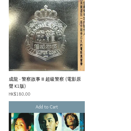
成龍 - 警察故事 III 超級警察 (電影原
聲 K1版)
Price
HK$180.00
Add to Cart