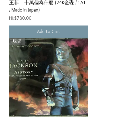
王菲 ‎– 十萬個為什麼 (24K金碟 / 1A1
/ Made In Japan)
Price
HK$780.00
Add to Cart
現貨
Michael Jackson - History - Past, Present
And Future - Book I (2 Gold CD / HK)