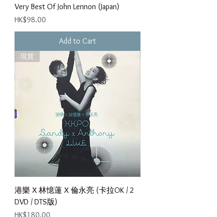
Very Best Of John Lennon (Japan)
Price
HK$98.00
Add to Cart
現貨
港樂 X 林憶蓮 X 倫永亮 (卡拉OK / 2
DVD / DTS版)
Price
HK$180.00