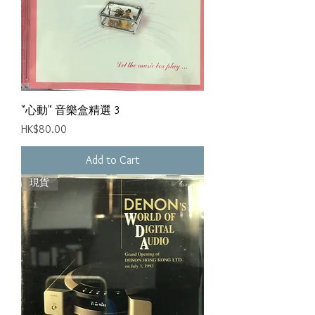
"心動" 音樂盒精選 3
Price
HK$80.00
Add to Cart
現貨