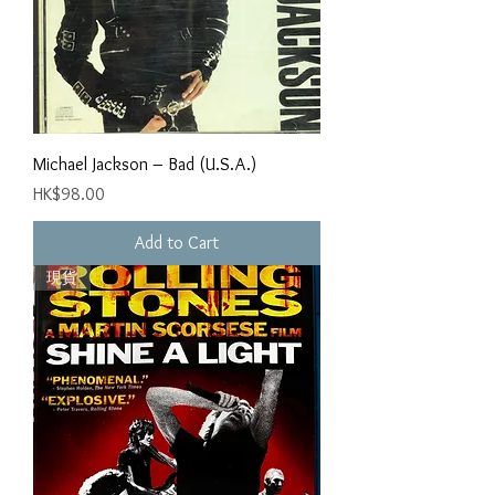
Michael Jackson ‎– Bad (U.S.A.)
Price
HK$98.00
Add to Cart
現貨