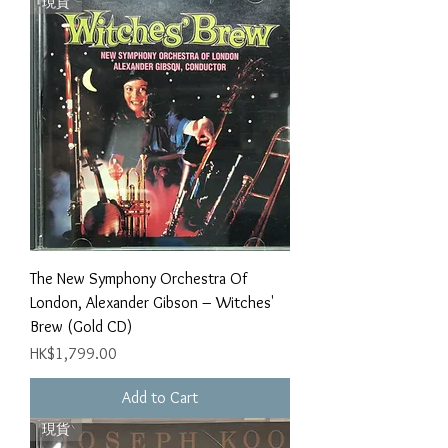
現貨
The New Symphony Orchestra Of
London, Alexander Gibson – Witches'
Brew (Gold CD)
Price
HK$1,799.00
Add to Cart
現貨