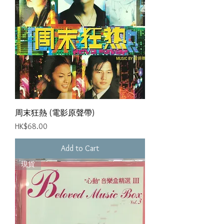
周末狂熱 (電影原聲帶)
Price
HK$68.00
Add to Cart
現貨