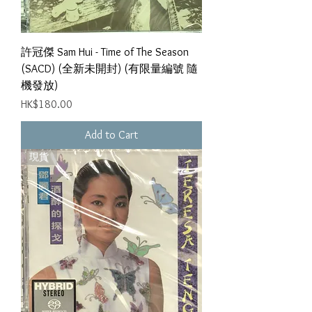
許冠傑 Sam Hui - Time of The Season
(SACD) (全新未開封) (有限量編號 隨
機發放)
Price
HK$180.00
Add to Cart
現貨