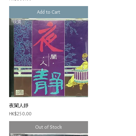
Add to Cart
現貨
夜闌人靜
Price
HK$250.00
Out of Stock