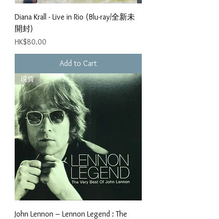
Diana Krall - Live in Rio (Blu-ray/全新未
開封)
Price
HK$80.00
Add to Cart
現貨
John Lennon ‎– Lennon Legend : The