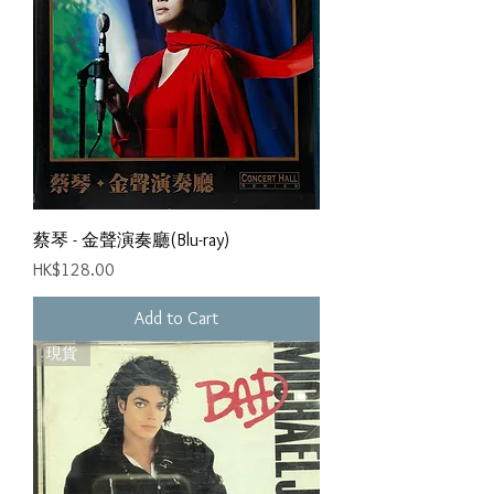
蔡琴 - 金聲演奏廳(Blu-ray)
Price
HK$128.00
Add to Cart
現貨