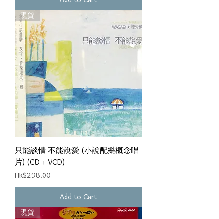
現貨
只能談情 不能說愛 (小說配樂概念唱
片) (CD + VCD)
Price
HK$298.00
Add to Cart
現貨