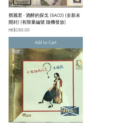
鄧麗君 - 酒醉的探戈 (SACD) (全新未
開封) (有限量編號 隨機發放)
Price
HK$180.00
Add to Cart
現貨