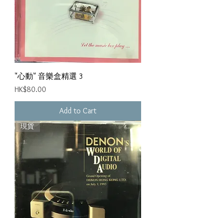
"心動" 音樂盒精選 3
Price
HK$80.00
Add to Cart
現貨