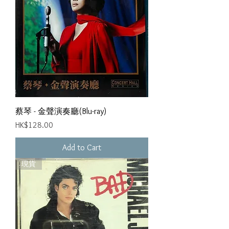
蔡琴 - 金聲演奏廳(Blu-ray)
Price
HK$128.00
Add to Cart
現貨