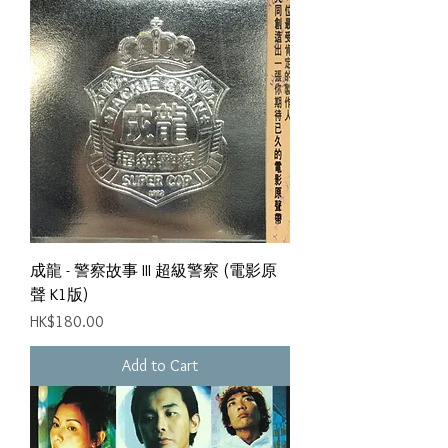
成龍 - 警察故事 III 超級警察 (電影原
聲 K1版)
Price
HK$180.00
Add to Cart