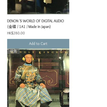
DENON 'S WORLD OF DIGITAL AUDIO
(金碟 / 1A1 / Made In Japan)
Price
HK$280.00
Add to Cart
現貨