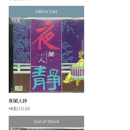
Add to Cart
現貨
夜闌人靜
Price
HK$250.00
Out of Stock