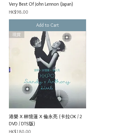
Very Best Of John Lennon (Japan)
Price
HK$98.00
Add to Cart
現貨
港樂 X 林憶蓮 X 倫永亮 (卡拉OK / 2
DVD / DTS版)
Price
HK$180.00