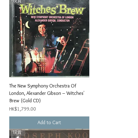
現貨
The New Symphony Orchestra Of
London, Alexander Gibson – Witches'
Brew (Gold CD)
Price
HK$1,799.00
Add to Cart
現貨