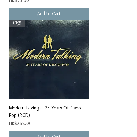
HK$98.00
Add to Cart
現貨
Modern Talking ‎– 25 Years Of Disco-
Pop (2CD)
Price
HK$268.00
Add to Cart