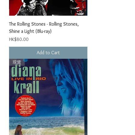
The Rolling Stones - Rolling Stones,
Shine a Light (Blu-ray)
Price
HK$80.00
Add to Cart
現貨