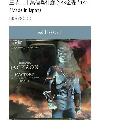
王菲 ‎– 十萬個為什麼 (24K金碟 / 1A1
/ Made In Japan)
Price
HK$780.00
Add to Cart
現貨
Michael Jackson - History - Past, Present
And Future - Book I (2 Gold CD / HK)