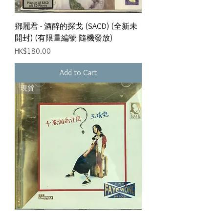
鄧麗君 - 酒醉的探戈 (SACD) (全新未
開封) (有限量編號 隨機發放)
Price
HK$180.00
Add to Cart
現貨