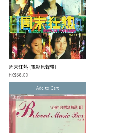
周末狂熱 (電影原聲帶)
Price
HK$68.00
Add to Cart
現貨