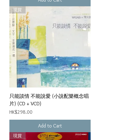
現貨
只能談情 不能說愛 (小說配樂概念唱
片) (CD + VCD)
Price
HK$298.00
Add to Cart
現貨