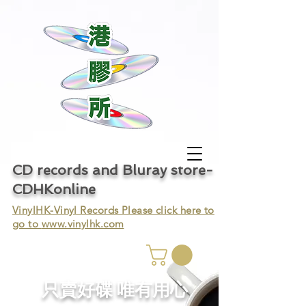
CD records and Bluray store-
CDHKonline
VinylHK-Vinyl Records Please click here to
go to
www.vinylhk.com
只賣好碟 唯有用心