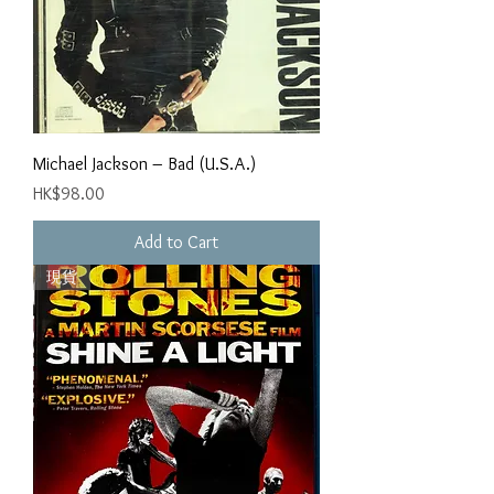
Michael Jackson ‎– Bad (U.S.A.)
Price
HK$98.00
Add to Cart
現貨