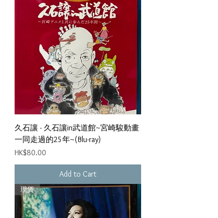
久石讓 - 久石讓in武道館~宮崎駿動畫
一同走過的25年~(Blu-ray)
Price
HK$80.00
Add to Cart
現貨