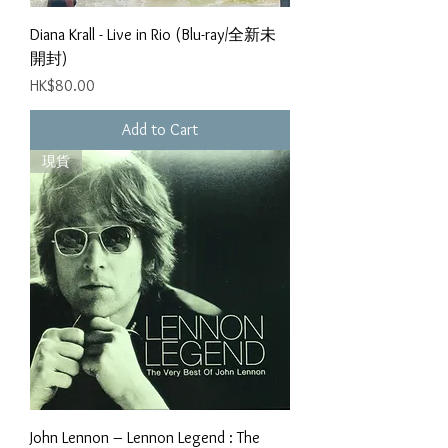
Diana Krall - Live in Rio (Blu-ray/全新未
開封)
Price
HK$80.00
Add to Cart
現貨
John Lennon ‎– Lennon Legend : The