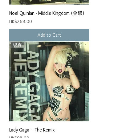
Noel Quinlan - Middle Kingdom (金碟)
Price
HK$268.00
Add to Cart
現貨
Lady Gaga – The Remix
Price