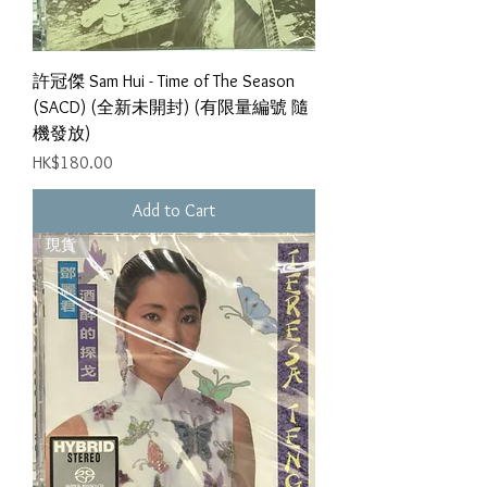
許冠傑 Sam Hui - Time of The Season
(SACD) (全新未開封) (有限量編號 隨
機發放)
Price
HK$180.00
Add to Cart
現貨