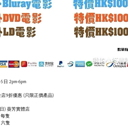
 2pm-6pm
 全店9折優惠 (只限正價產品)
1日) 葵芳實體店
   每隻
00 六隻