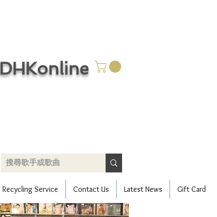
CDHKonline
只賣好碟 唯有用心
Recycling Service
Contact Us
Latest News
Gift Card