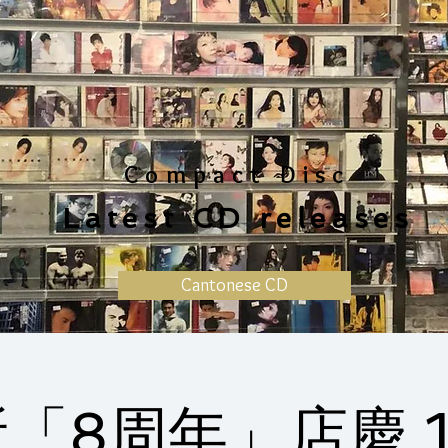
Compact Disc
Latest CD releases
Cantonese CD
「8周年」店慶 