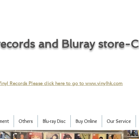
ecords and Bluray store-
inyl Records Please click here to go to
www.vinylhk.com
ment
Others
Blu-ray Disc
Buy Online
Our Service