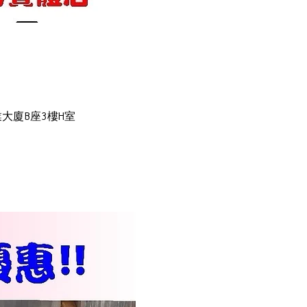
大廈B座3樓H室