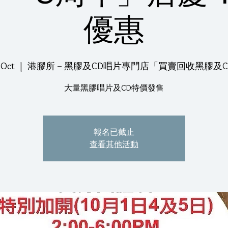
優惠
 Oct
  |  
港膠所－黑膠及CD唱片專門店「買賣回收黑膠及C
大量黑膠唱片及CD特價發售
報名已截止
查看其他活動