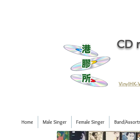
CD r
VinylHK-V
Home
Male Singer
Female Singer
Band/Assort