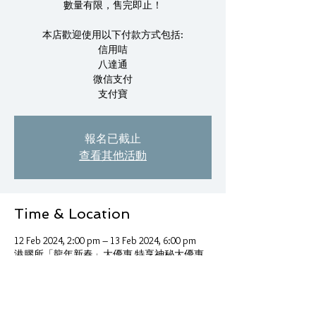
數量有限，售完即止！
本店歡迎使用以下付款方式包括:
信用咭
八達通
微信支付
支付寶
報名已截止
查看其他活動
Time & Location
12 Feb 2024, 2:00 pm – 13 Feb 2024, 6:00 pm
港膠所「龍年新春」大優惠 特享神秘大優惠
另有「神秘大利是」, 香港葵涌葵豐街華業工
業大廈B座