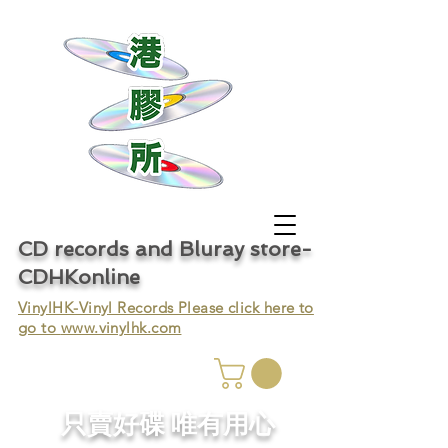
CD records and Bluray store-
CDHKonline
VinylHK-Vinyl Records Please click here to
go to
www.vinylhk.com
只賣好碟 唯有用心