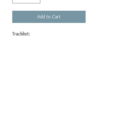
Add to Cart
Tracklist:
01. 一天48小時
02. 風中的夢
03. 永遠的心痛
04. 留住這一刻
05. 夢幻星座情人
06. 驚夢
07. 急色鬼，愛出位
08. 隔世感覺
09. 離別太陽西沉時
10. 初戀情人
11. TILL THE END OF TIME (劉小
慧、鄭嘉穎合唱)
12. 紫色百合
13. 望星星 (劉小慧、黃凱芹合