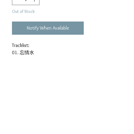
Out of Stock
Notify When Available
Tracklist:
01. 忘情水
02. 情歌
03. 真情難收
04. 天意
05. 纏綿
06. 我愛你
07. 不能沒有你
08. 心酸
09. 你是我的溫柔
10. 沒有人可像妳
11. 痴心也是錯
12. 小情人