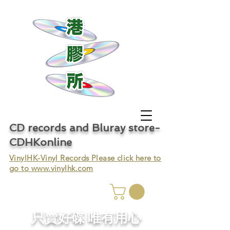
CD records and Bluray store-
CDHKonline
VinylHK-Vinyl Records Please click here to
go to
www.vinylhk.com
只賣好碟 唯有用心