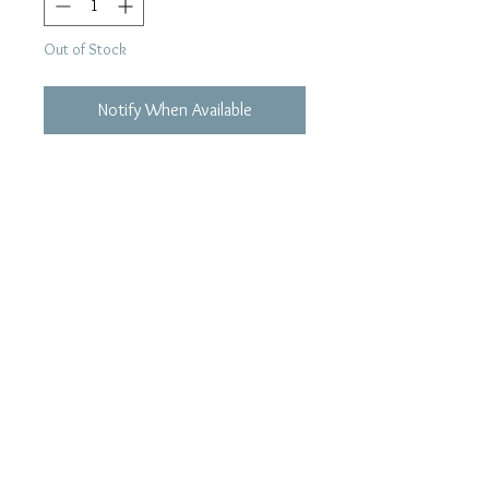
Out of Stock
Notify When Available
Tracklist
01. 浪花節だよ人生は
02. 惚れてわるいが
03. 片恋洒
04. 新 . 夕焼け雲
05. 渡り鳥仁義
06. 望鄉酒場
07. 娘よ
08. 津軽平野
09. 浅草した
10. 北国の春
11. 長良川豔歌
12. 或る女の挽歌