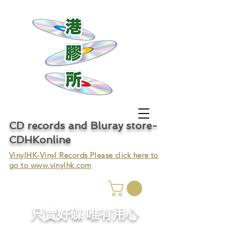
CD records and Bluray store-
CDHKonline
VinylHK-Vinyl Records Please click here to
go to
www.vinylhk.com
只賣好碟 唯有用心