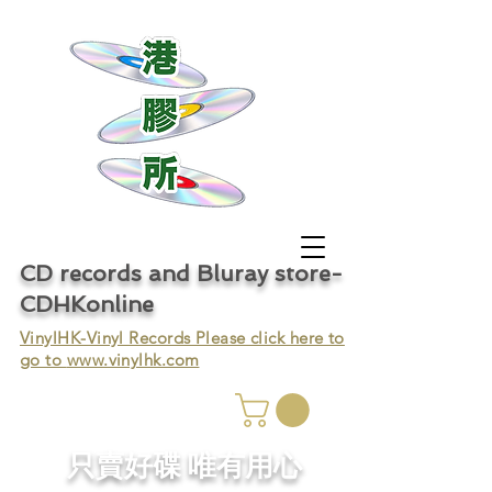
CD records and Bluray store-
CDHKonline
VinylHK-Vinyl Records Please click here to
go to
www.vinylhk.com
只賣好碟 唯有用心