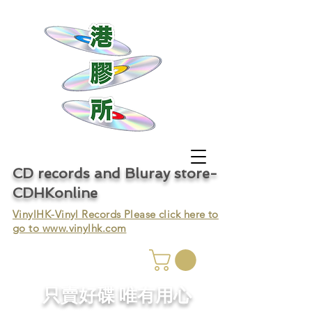
CD records and Bluray store-
CDHKonline
VinylHK-Vinyl Records Please click here to
go to
www.vinylhk.com
只賣好碟 唯有用心