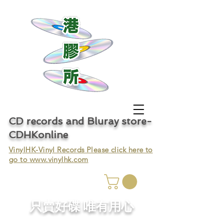
CD records and Bluray store-
CDHKonline
VinylHK-Vinyl Records Please click here to
go to
www.vinylhk.com
只賣好碟 唯有用心