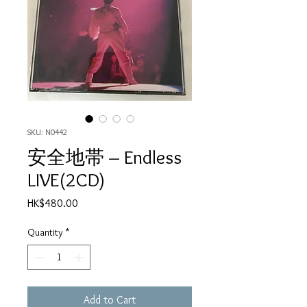
SKU: N0442
安全地帯 ‎– Endless
LIVE(2CD)
Price
HK$480.00
Quantity
*
Add to Cart