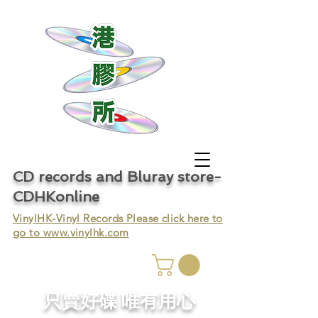
CD records and Bluray store-
CDHKonline
VinylHK-Vinyl Records Please click here to
go to
www.vinylhk.com
只賣好碟 唯有用心