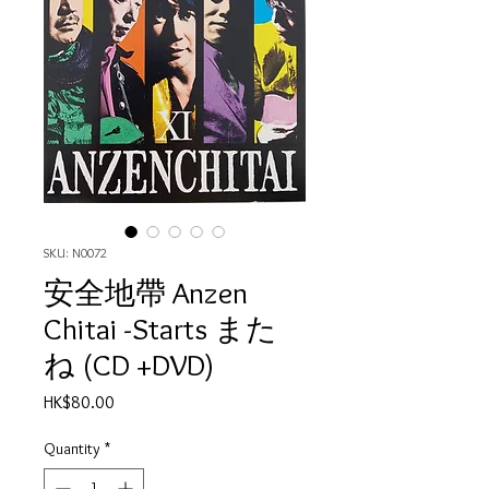
SKU: N0072
安全地帶 Anzen
Chitai -Starts また
ね (CD +DVD)
Price
HK$80.00
Quantity
*