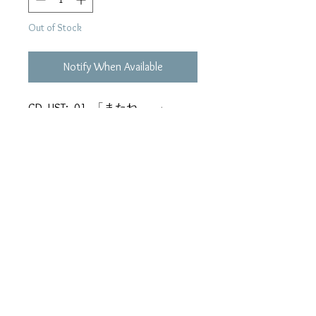
Out of Stock
Notify When Available
CD LIST: 01. 「またね...。」
02. 摩天楼 03. Cherry 04. オレン
ジ 05. ★「またね...。」
theme 06. Power
07. キタカゼとタイヨ
ウ 08. 雨 09. HUNTER 10. ★「ま
たね・・・。」voices 11. 蒼いバ
ラ
12. Bye Bye 13. ボードビリア
ン ～哀しみの道化師～ 14. 「ま
たね...。」lalala
DVD LIST: 01. 蒼いバラ(Music