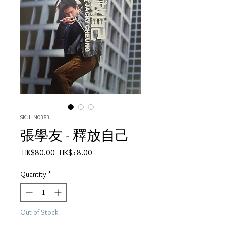
SKU: N0383
張學友 - 釋放自己
Regular
Sale
 HK$80.00 
HK$58.00
Price
Price
Quantity
*
Out of Stock