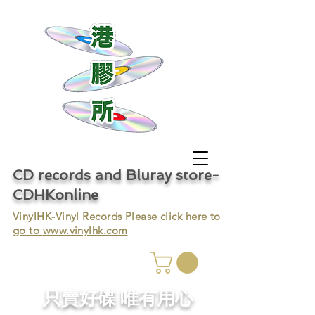
CD records and Bluray store-
CDHKonline
VinylHK-Vinyl Records Please click here to
go to
www.vinylhk.com
只賣好碟 唯有用心