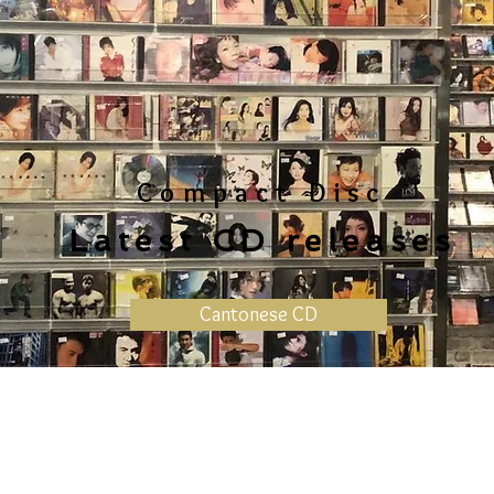
Compact Disc
Latest CD releases
Cantonese CD