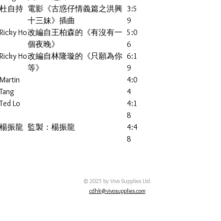
杜自持
電影《古惑仔情義篇之洪興
3:5
十三妹》插曲
9
Ricky Ho
改編自王柏森的《有沒有一
5:0
個夜晚》
6
Ricky Ho
改編自林隆璇的《只願為你
6:1
等》
9
Martin
4:0
Tang
4
Ted Lo
4:1
8
楊振龍
監製：楊振龍
4:4
8
© 2025 by Vivo Supplies Ltd.
cdhk@vivosupplies.com