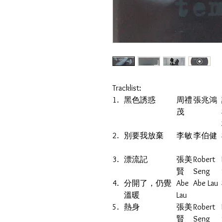
Tracklist:
1.
黑色誘惑
周禮
張兆鴻
茂
2.
別要我放棄
李敏
李伯健
3.
漂流記
張美
Robert
賢
Seng
4.
分開了，仍覺
Abe
Abe Lau
溫暖
Lau
5.
熱身
張美
Robert
賢
Seng