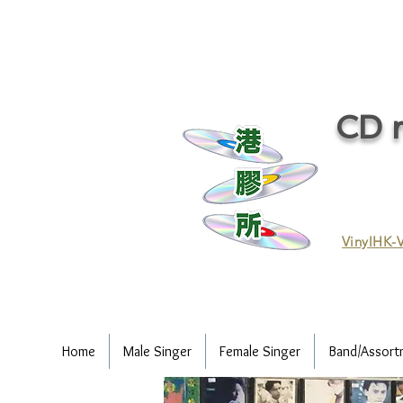
CD r
VinylHK-V
Home
Male Singer
Female Singer
Band/Assort