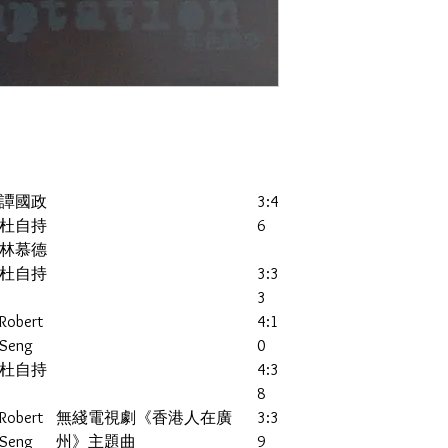
譚國政
3:4
杜自持
6
林慕德
杜自持
3:3
3
Robert
4:1
Seng
0
杜自持
4:3
8
Robert
無綫電視劇《香港人在廣
3:3
Seng
州》主題曲
9