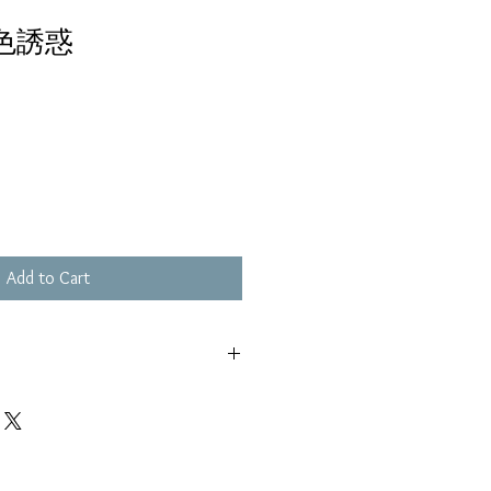
黑色誘惑
Add to Cart
花痕, 不影響播放