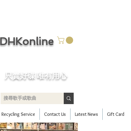
CDHKonline
只賣好碟 唯有用心
Recycling Service
Contact Us
Latest News
Gift Card