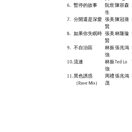
6.
暫停的故事
阮世
陳容森
生
7.
分開還是深愛
張美
陳冠蒨
賢
8.
如果你失眠時
張美
林隆璇
賢
9.
不自治區
林振
張兆鴻
強
10.
流連
林振
Ted Lo
強
11.
黑色誘惑
周禮
張兆鴻
（Rave Mix）
茂