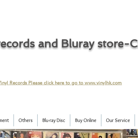
ecords and Bluray store-
inyl Records Please click here to go to
www.vinylhk.com
ment
Others
Blu-ray Disc
Buy Online
Our Service