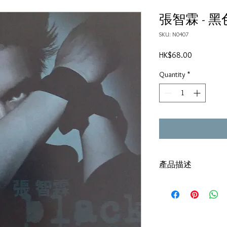
張智霖 - 
SKU: N0407
Price
HK$68.00
Quantity
*
產品描述
碟套：80%新
有歌詞
碟92% : 新凈,極輕微