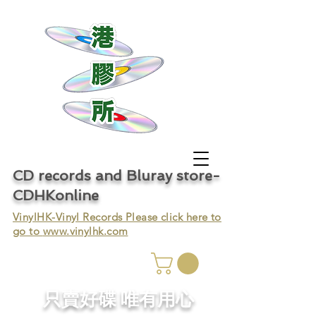
CD records and Bluray store-
CDHKonline
VinylHK-Vinyl Records Please click here to
go to
www.vinylhk.com
只賣好碟 唯有用心