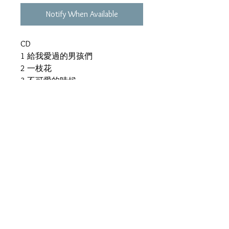
Notify When Available
CD
1 給我愛過的男孩們
2 一枝花
3 不可愛的時候
4 你一半我一半
5 多謝芭比
6 情像外衣
7 隨身聽
8 未愛過的愛
9 賞味期限
10 睡到失眠
11 我的美麗與哀愁
12 給我一段仁愛路 (國語)
13 你是一首流行曲 (國語)
VCD