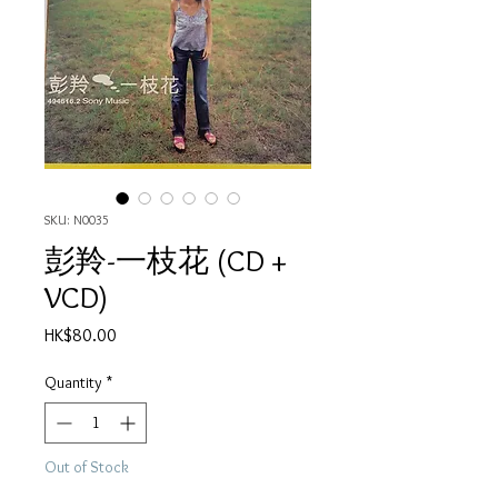
SKU: N0035
彭羚-一枝花 (CD +
VCD)
Price
HK$80.00
Quantity
*
Out of Stock