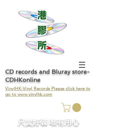
CD records and Bluray store-
CDHKonline
VinylHK-Vinyl Records Please click here to
go to
www.vinylhk.com
只賣好碟 唯有用心