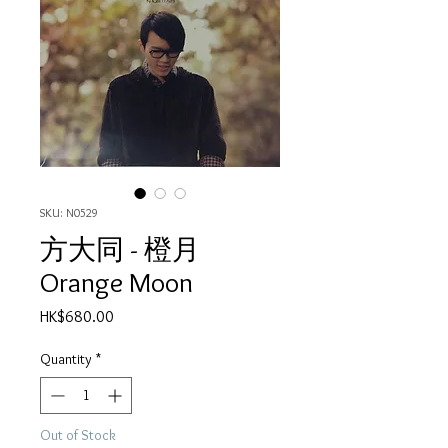
SKU: N0529
方大同 - 橙月
Orange Moon
Price
HK$680.00
Quantity
*
Out of Stock