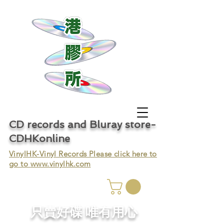
CD records and Bluray store-
CDHKonline
VinylHK-Vinyl Records Please click here to
go to
www.vinylhk.com
只賣好碟 唯有用心