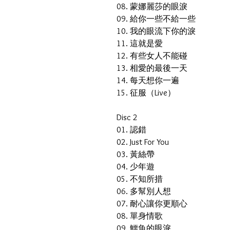
08. 蒙娜麗莎的眼淚
09. 給你一些不給一些
10. 我的眼流下你的淚
11. 這就是愛
12. 有些女人不能碰
13. 相愛的最後一天
14. 每天想你一遍
15. 征服（Live）
Disc 2
01. 認錯
02. Just For You
03. 黃絲帶
04. 少年遊
05. 不知所措
06. 多幫別人想
07. 耐心讓你更順心
08. 單身情歌
09. 鱷魚的眼淚