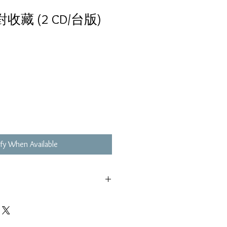
收藏 (2 CD/台版)
fy When Available