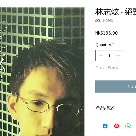
林志炫 - 絕對
SKU: N0293
Price
HK$138.00
Quantity
*
Out of Stock
Noti
產品描述
紙套：80%新
碟套：80%新
有歌詞