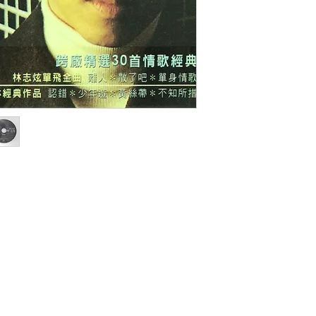
碟92%-有輕微花痕,