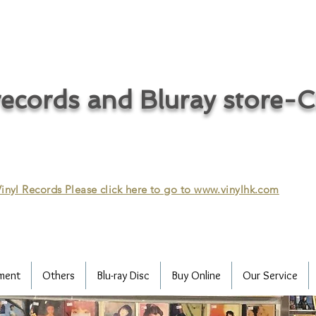
ecords and Bluray store-
inyl Records Please click here to go to
www.vinylhk.com
ment
Others
Blu-ray Disc
Buy Online
Our Service