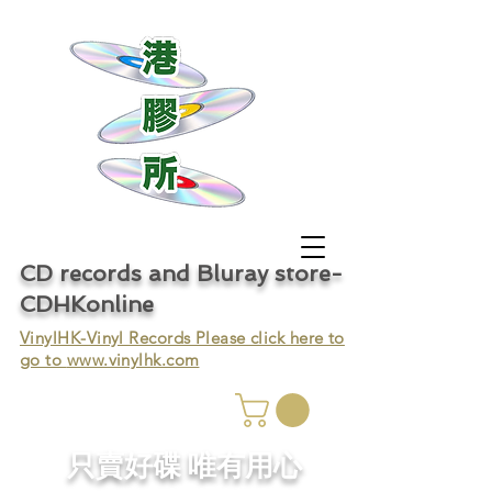
CD records and Bluray store-
CDHKonline
VinylHK-Vinyl Records Please click here to
go to
www.vinylhk.com
只賣好碟 唯有用心