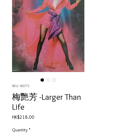
SKU: N0771
梅艷芳 -Larger Than
Life
Price
HK$218.00
Quantity
*