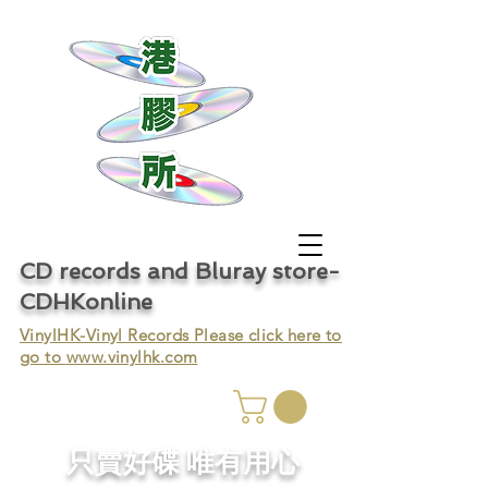
CD records and Bluray store-
CDHKonline
VinylHK-Vinyl Records Please click here to
go to
www.vinylhk.com
只賣好碟 唯有用心