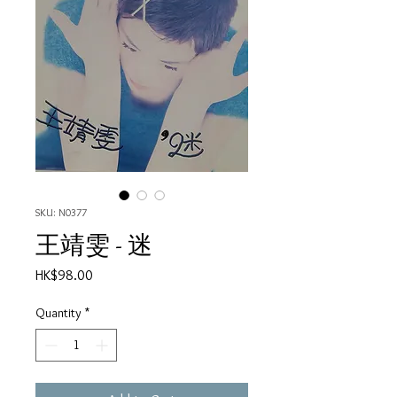
SKU: N0377
王靖雯 - 迷
Price
HK$98.00
Quantity
*