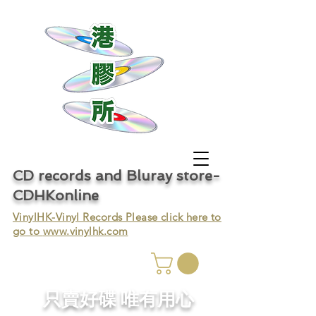
CD records and Bluray store-
CDHKonline
VinylHK-Vinyl Records Please click here to
go to
www.vinylhk.com
只賣好碟 唯有用心