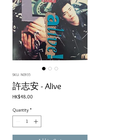
SKU: N0935
許志安 - Alive
Price
HK$48.00
Quantity
*