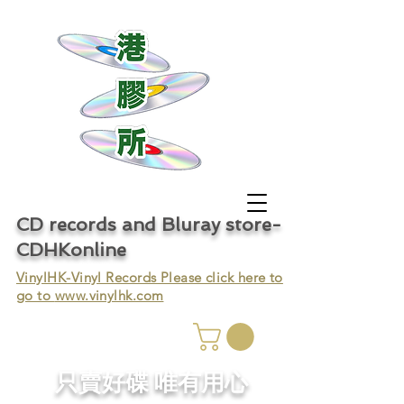
CD records and Bluray store-
CDHKonline
VinylHK-Vinyl Records Please click here to
go to
www.vinylhk.com
只賣好碟 唯有用心