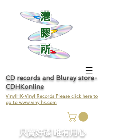
CD records and Bluray store-
CDHKonline
VinylHK-Vinyl Records Please click here to
go to
www.vinylhk.com
只賣好碟 唯有用心