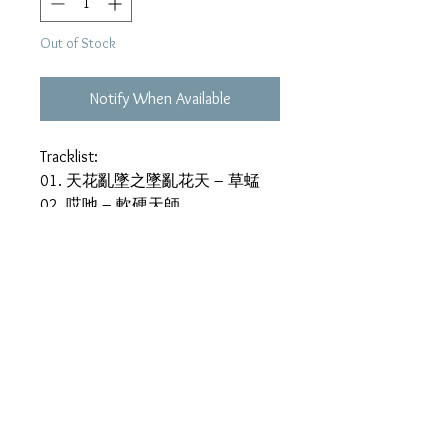
Out of Stock
Notify When Available
Tracklist:
01. 天花亂墜之墜亂花天 – 草蜢
02. 哎吔 – 軟硬天師
03. 那個下午我在舊居燒信 –
Multiplex
04. 我有兩個 – Minimal
05. 忘記他是她 – 關淑怡+C. Y.
Kong
06. 馬路天使 – Art Gallery
07. 石頭記 – 陳慧琳+雷頌德
08. 天問 – 異種
09. 傷逝 – Candy Lo+駱亦莊
10. 你情我願 – 普普樂團