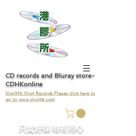
CD records and Bluray store-
CDHKonline
VinylHK-Vinyl Records Please click here to
go to
www.vinylhk.com
只賣好碟 唯有用心