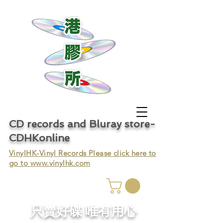
CD records and Bluray store-
CDHKonline
VinylHK-Vinyl Records Please click here to
go to
www.vinylhk.com
只賣好碟 唯有用心