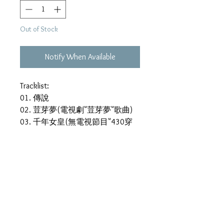
Out of Stock
Notify When Available
Tracklist:
01. 傳說
02. 荳芽夢(電視劇"荳芽夢"歌曲)
03. 千年女皇(無電視節目"430穿
梭機"之"千年 女王"主題曲)
04. 戚眼眉(電影"俏皮女學生"歌
曲)
05. 情像外衣
06. 飄忽的愛
07. 手掌上的電話號碼
08. 雨中SHA LA LA
09. 心中滿是愛