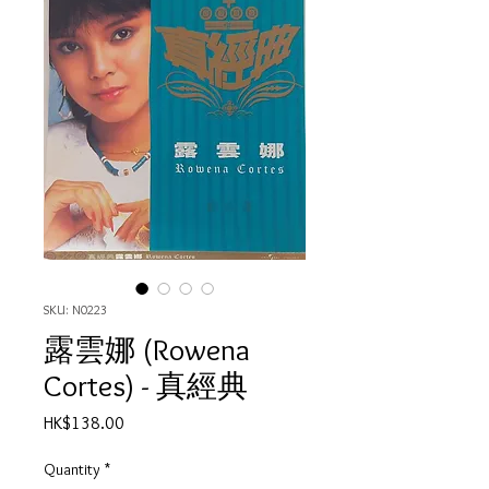
SKU: N0223
露雲娜 (Rowena
Cortes) - 真經典
Price
HK$138.00
Quantity
*