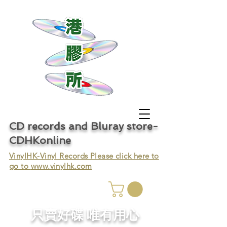
CD records and Bluray store-
CDHKonline
VinylHK-Vinyl Records Please click here to
go to
www.vinylhk.com
只賣好碟 唯有用心