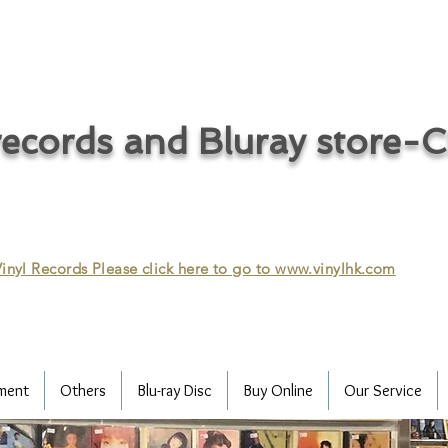
ecords and Bluray store-
inyl Records Please click here to go to
www.vinylhk.com
ment
Others
Blu-ray Disc
Buy Online
Our Service