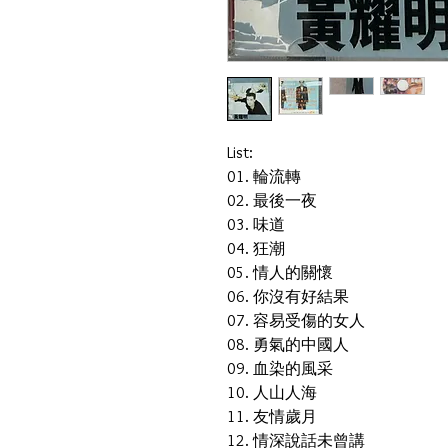
List:
01. 輪流轉
02. 最後一夜
03. 味道
04. 狂潮
05. 情人的關懷
06. 你沒有好結果
07. 容易受傷的女人
08. 勇氣的中國人
09. 血染的風采
10. 人山人海
11. 友情歲月
12. 情深說話未曾講