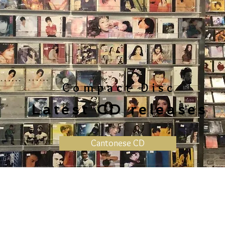
Compact Disc
Latest CD releases
Cantonese CD