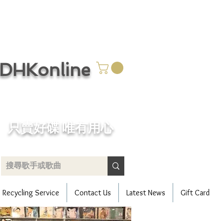
CDHKonline
只賣好碟 唯有用心
Recycling Service
Contact Us
Latest News
Gift Card