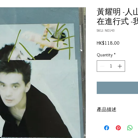
黃耀明 -人
在進行式 
SKU: N0143
Price
HK$118.00
Quantity
*
產品描述
碟套：80%新
有歌詞
碟 : 92%-有輕微花痕