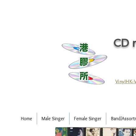
CD r
VinylHK-V
Home
Male Singer
Female Singer
Band/Assort