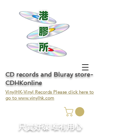
CD records and Bluray store-
CDHKonline
VinylHK-Vinyl Records Please click here to
go to
www.vinylhk.com
只賣好碟 唯有用心