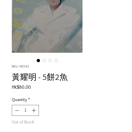
SKU: N0141
黃耀明 - 5餅2魚
Price
HK$80.00
Quantity
*
Out of Stock