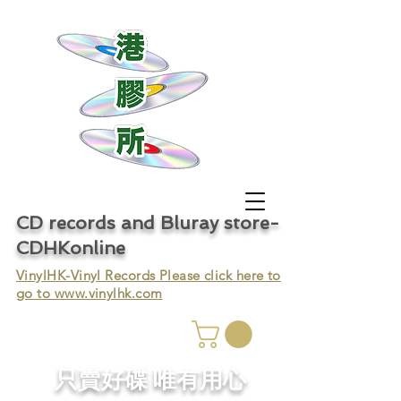
CD records and Bluray store-
CDHKonline
VinylHK-Vinyl Records Please click here to
go to
www.vinylhk.com
只賣好碟 唯有用心