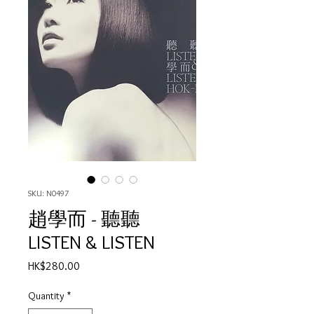
SKU: N0497
趙學而 - 聽聽
LISTEN & LISTEN
Price
HK$280.00
Quantity
*