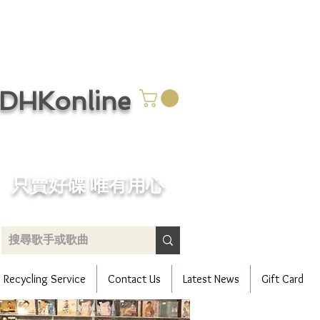
CDHKonline
只賣好碟 唯有用心
Recycling Service
Contact Us
Latest News
Gift Card