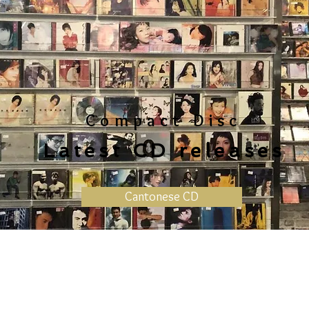
Compact Disc
Latest CD releases
Cantonese CD