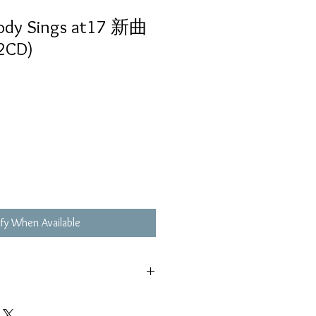
body Sings at17 新曲
CD)
fy When Available