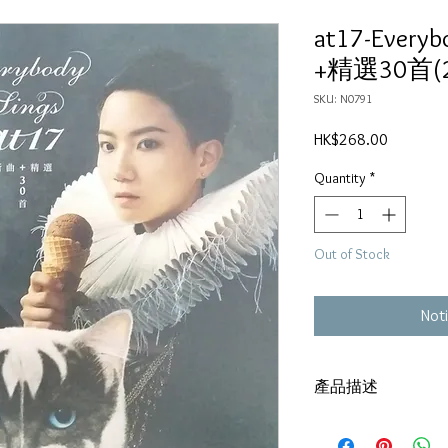
at17-Every
+精選30首(2
SKU: N0791
Price
HK$268.00
Quantity
*
Out of Stock
Noti
產品描述
碟套：80%新
有歌詞