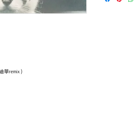
碟 : 95%-新淨,正常
華remix )