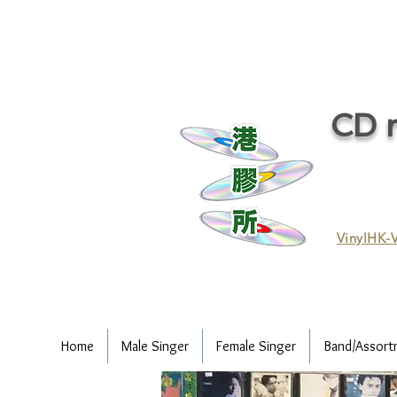
CD r
VinylHK-V
Home
Male Singer
Female Singer
Band/Assort