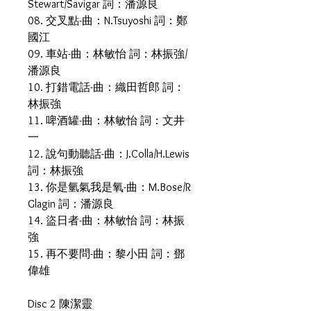
Stewart/Savigar 詞：潘源良
08. 交叉點-曲：N.Tsuyoshi 詞：鄭
國江
09. 車站-曲：林敏怡 詞：林振強/
潘源良
10. 打錯電話-曲：織田哲郎 詞：
林振強
11. 啤酒罐-曲：林敏怡 詞：文井
一
12. 說句動聽話-曲：J.Colla/H.Lewis
詞：林振強
13. 你是氫氣我是氧-曲：M.Bose/R
Glagin 詞：潘源良
14. 盜日者-曲：林敏怡 詞：林振
強
15. 再不要問-曲：黎小田 詞：鄧
偉雄
Disc 2 陳潔靈