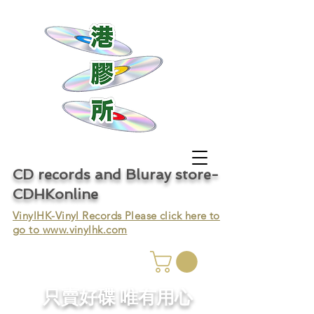
CD records and Bluray store-
CDHKonline
VinylHK-Vinyl Records Please click here to
go to
www.vinylhk.com
只賣好碟 唯有用心