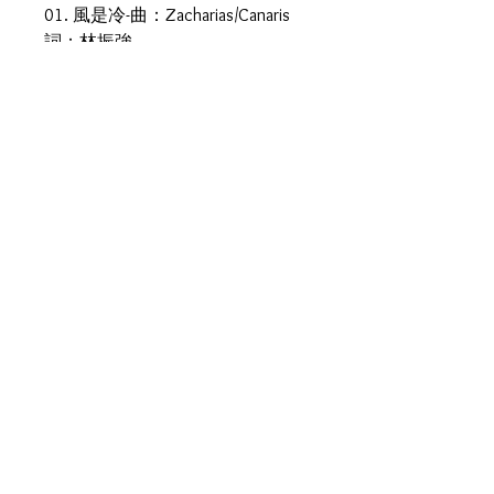
01. 風是冷-曲：Zacharias/Canaris
詞：林振強
02. 失戀一周年-曲：Kisaburo
Suzuki 詞：林振強
03. 又記起你-曲：Shogo Hamada
詞：潘偉源
04. 也許世事如此-曲：Richard
Yuen 詞：林振強
05. The Greatest Song-曲：鮑比達
詞：林振強
06. Touch-曲：Shifring/Marlete 詞：
潘偉源
07. You're In My Life-曲：Andy
Bautista 詞：Andy Bautista Fermado
Carpio
08. 星星、月亮、太陽-曲：Eddy
Marney/Patriclk Lemaitre 詞：陳潔靈
09. 有你冇你-曲：鮑比達 詞：湯
正川