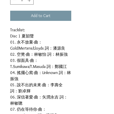
Add to Cart
Tracklist:
Disc 1 夏韶聲
01. 永不放棄-曲：
Gold/Mertens/Lloyds 詞：潘源良
02. 空凳-曲：林敏怡 詞：林振強
03. 假面具-曲：
T.Sumikawa/T.Masuda 詞：鄭國江
04. 搖擺心窩-曲：Unknown 詞：林
振強
05. 說不出的未來-曲：李壽全
詞：劉卓輝
06. 深信著愛-曲：矢潤永吉 詞：
林敏聰
07. 仍在等待你-曲：