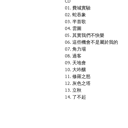
CD
01. 費城實驗
02. 蛇吞象
03. 半首歌
04. 雲圖
05. 其實我們不快樂
06. 這些機會不是屬於我的
07. 角力場
08. 過客
09. 天地會
10. 大吟釀
11. 修羅之怒
12. 灰色之塔
13. 立秋
14. 了不起