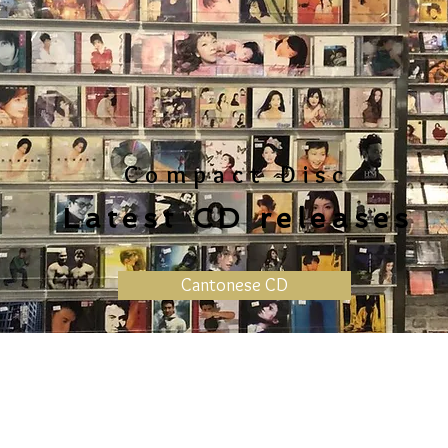
Compact Disc
Latest CD releases
Cantonese CD