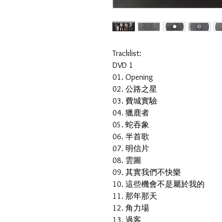
Tracklist:
DVD 1
01. Opening
02. 公路之星
03. 費城實驗
04. 獵鹿者
05. 蛇吞象
06. 半首歌
07. 明信片
08. 雲圖
09. 其實我們不快樂
10. 這些機會不是屬於我的
11. 那年那天
12. 角力場
13. 過客