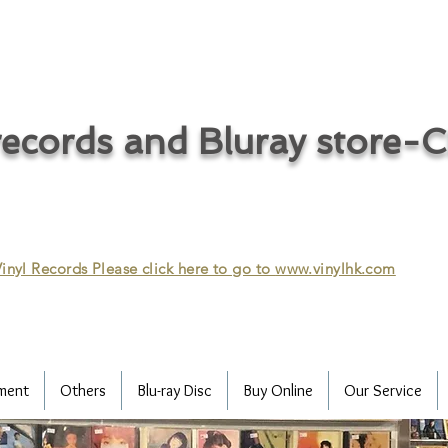
ecords and Bluray store-
inyl Records Please click here to go to
www.vinylhk.com
ment
Others
Blu-ray Disc
Buy Online
Our Service