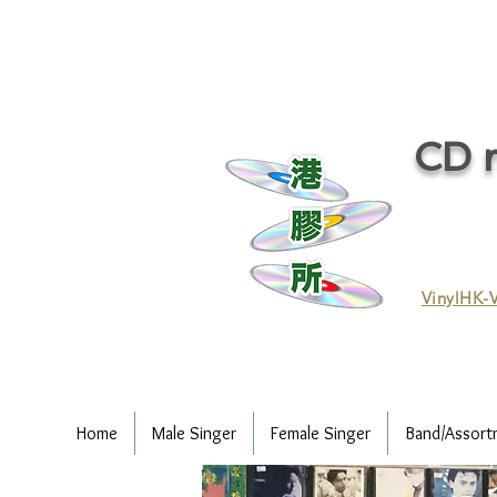
CD r
VinylHK-V
Home
Male Singer
Female Singer
Band/Assort