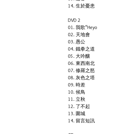
14. 生於憂患
DVD 2
01. 我歌“Heyo
02. 天地會
03. 愚公
04. 鐵拳之道
05. 大吟釀
06. 東西南北
07. 修羅之怒
08. 灰色之塔
09. 時差
10. 候鳥
11. 立秋
12. 了不起
13. 圍城
14. 留言短訊