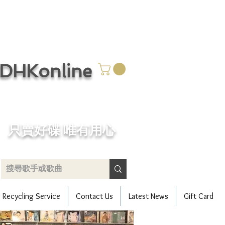
CDHKonline
只賣好碟 唯有用心
Recycling Service
Contact Us
Latest News
Gift Card