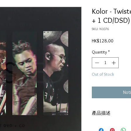
Kolor - Twis
+ 1 CD/DSD)
SKU: N1076
Price
HK$128.00
Quantity
*
Out of Stock
Noti
產品描述
2 DVD + 1 CD
DSD