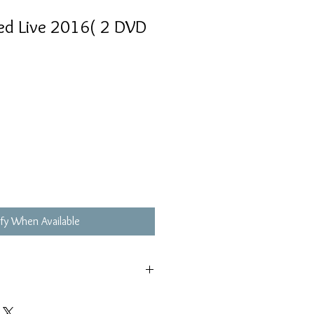
ted Live 2016( 2 DVD
fy When Available