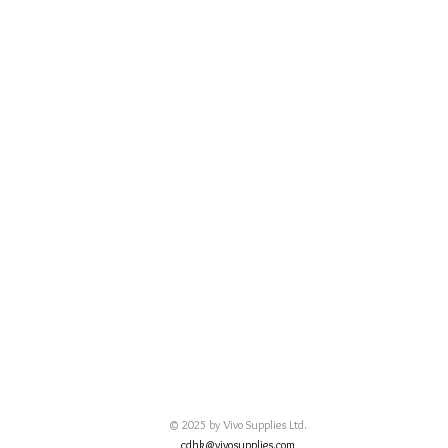
© 2025 by Vivo Supplies Ltd.
cdhk@vivosupplies.com