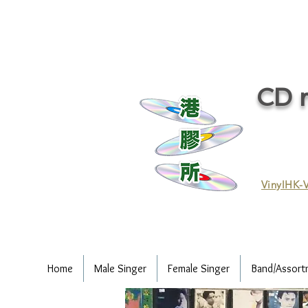
CD r
VinylHK-V
Home
Male Singer
Female Singer
Band/Assort