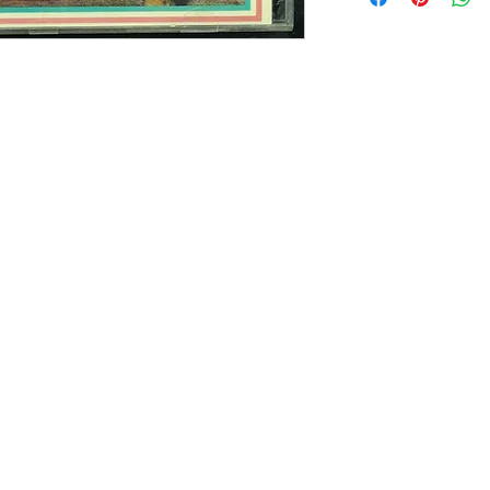
碟 : 92% - 新淨,