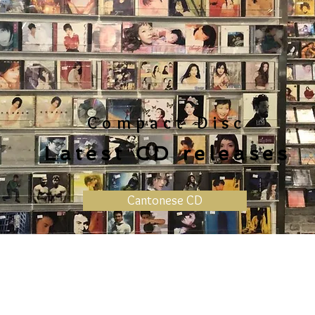
Compact Disc
Latest CD releases
Cantonese CD