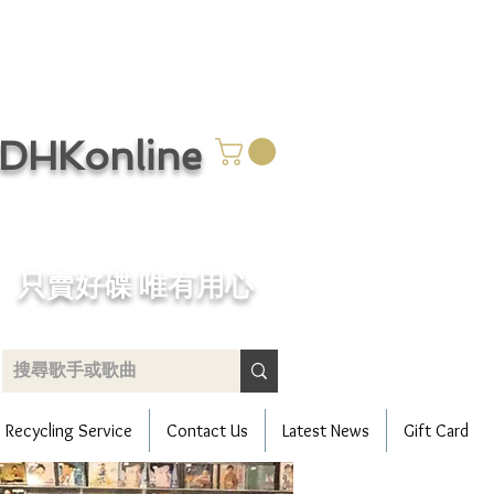
CDHKonline
只賣好碟 唯有用心
Recycling Service
Contact Us
Latest News
Gift Card