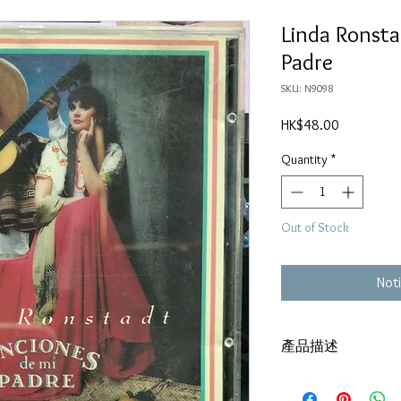
Linda Ronsta
Padre
SKU: N9098
Price
HK$48.00
Quantity
*
Out of Stock
Noti
產品描述
碟套：80%新
有歌詞