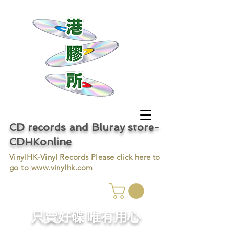
CD records and Bluray store-
CDHKonline
VinylHK-Vinyl Records Please click here to
go to
www.vinylhk.com
只賣好碟 唯有用心