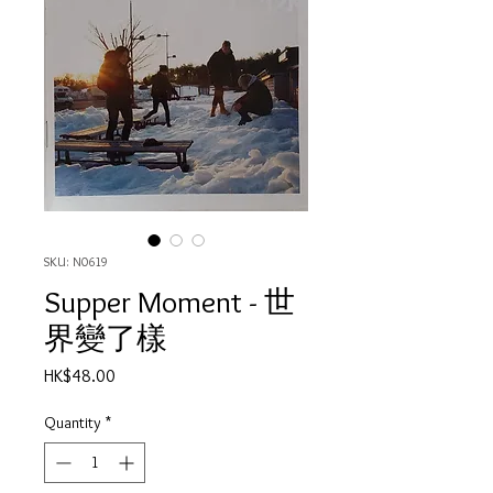
SKU: N0619
Supper Moment - 世
界變了樣
Price
HK$48.00
Quantity
*